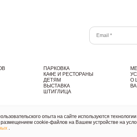
ОВ
ПАРКОВКА
М
КАФЕ И РЕСТОРАНЫ
УС
ДЕТЯМ
О 
ВЫСТАВКА
ВА
ШТИГЛИЦА
льзовательское соглашение
Политика обработки персональ
льзовательского опыта на сайте используются технологии 
 размещением cookie-файлов на Вашем устройстве на усло
ой офертой, носит исключительно информационный характер.
нных
.
казанных товаров и услуг напишите или позвоните нам.