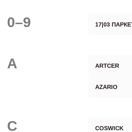
0–9
17|03 ПАРКЕ
A
ARTCER
AZARIO
C
COSWICK