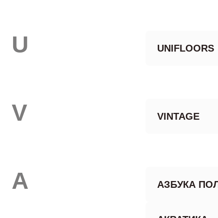
U
UNIFLOORS
V
VINTAGE
А
АЗБУКА ПО