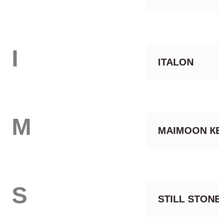
I
ITALON
M
MAIMOON К
S
STILL STON