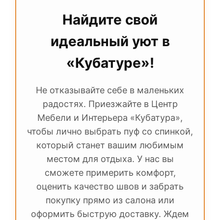
экокожу
. Они легко чистятся от уличной
пыли и влаги. Подробнее о выборе
Найдите свой
материалов вам расскажут
идеальный уют в
консультанты в салонах на 1 этаже.
«Кубатуре»!
Не отказывайте себе в маленьких
радостях. Приезжайте в Центр
Мебели и Интерьера «Кубатура»,
чтобы лично выбрать пуф со спинкой,
который станет вашим любимым
местом для отдыха. У нас вы
сможете примерить комфорт,
оценить качество швов и забрать
покупку прямо из салона или
оформить быструю доставку. Ждем