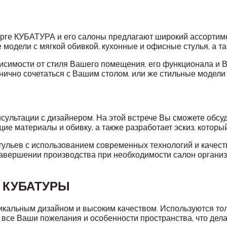
рге КУБАТУРА и его салоны предлагают широкий ассортиме
е модели с мягкой обивкой, кухонные и офисные стулья, а 
висимости от стиля Вашего помещения, его функционала и
онично сочетаться с Вашим столом, или же стильные модели
нсультации с дизайнером. На этой встрече Вы сможете обсуд
ие материалы и обивку, а также разработает эскиз, которы
тульев с использованием современных технологий и качест
авершении производства при необходимости салон организуе
в КУБАТУРЫ
икальным дизайном и высоким качеством. Используются т
все Ваши пожелания и особенности пространства, что дела