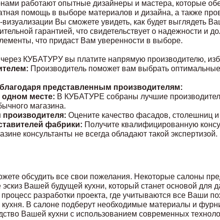
нами работают опытные дизайнеры и мастера, которые об
латная помощь в выборе материалов и дизайна, а также пр
визуализации Вы сможете увидеть, как будет выглядеть Ва
тельной гарантией, что свидетельствует о надежности и д
лементы, что придаст Вам уверенности в выборе.
 через КУБАТУРУ вы платите напрямую производителю, изб
ителем:
Производитель поможет вам выбрать оптимальные 
 благодаря представленным производителям:
 одном месте:
В КУБАТУРЕ собраны лучшие производители 
бычного магазина.
 производителя:
Оцените качество фасадов, столешниц и
ставителей фабрики:
Получите квалифицированную консул
азине консультанты не всегда обладают такой экспертизой.
жете обсудить все свои пожелания. Некоторые салоны пре
е эскиз Вашей будущей кухни, который станет основой для 
процесс разработки проекта, где учитываются все Ваши п
а кухня. В салоне подберут необходимые материалы и фурн
дство Вашей кухни с использованием современных технолог