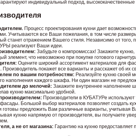
рантируют индивидуальный подход, высококачественные 
оизводителя
одителем.
Процесс проектирования кухни дает возможность
и. Учитываются все Ваши пожелания, в том числе размеры 
рый станет отражением Вашего стиля. Независимо от того, 
ТУРЫ реализуют Ваши идеи.
оизводителем:
Забудьте о компромиссах! Закажите кухню,
й элемент, что невозможно при покупке готового гарнитура
ителя:
Оцените широкий ассортимент материалов для фаса
н. Производитель покажет все варианты и расскажет об их с
телем по вашим потребностям:
Реализуйте кухню своей ме
го наполнения каждого шкафа. Ни один магазин не предложи
дителем до мелочей:
Закажите внутреннее наполнение шк
елав кухню максимально удобной.
-производителем:
Производители в КУБАТУРе используют 
асады. Большой выбор материалов позволяет создать кухню
ли готовы предложить Вам различные варианты, учитывая 
ывая кухню напрямую от производителя, вы получаете увер
лем.
ля, а не от магазина:
Гарантию на кухню предоставляет п