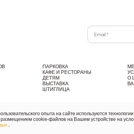
ОВ
ПАРКОВКА
М
КАФЕ И РЕСТОРАНЫ
УС
ДЕТЯМ
О 
ВЫСТАВКА
ВА
Л
ШТИГЛИЦА
льзовательское соглашение
Политика обработки персональ
льзовательского опыта на сайте используются технологии 
 размещением cookie-файлов на Вашем устройстве на усло
й офертой, носит исключительно информационный характер.
нных
.
азанных товаров и услуг напишите или позвоните нам.