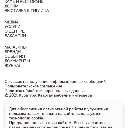
КАФЕ И РЕСТОРАНЫ
ДЕТЯМ
ВЫСТАВКА ШТИГЛИЦА
МЕДИА
УСЛУГИ
О ЦЕНТРЕ
ВАКАНСИИ
МАГАЗИНЫ
БРЕНДЫ
СОБЫТИЯ
ДОКУМЕНТЫ
ЖУРНАЛ
Согласие на получение информационных сообщений
Пользовательское соглашение
Политика обработки персональных данных
© 2026 Кубатура. Квартал мебели и интерьера
Информация о товарах и ценах на сайте не является
Для обеспечения оптимальной работы и улучшения
публичной офертой, носит исключительно информационный
пользовательского опыта на сайте используются
характер.
технологии cookie.
Для получения подробной информации о наличии и стоимости
Продолжая пользоваться сайтом, Вы соглашаетесь с
указанных товаров и услуг напишите или позвоните нам.
размещением cookie-файлов на Вашем устройстве на