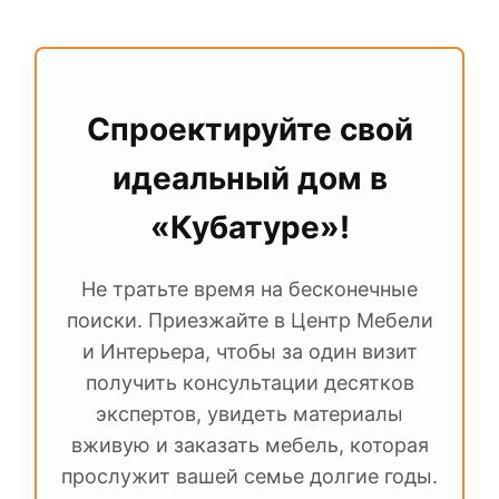
Да, при заказе профессиональной
фасадами изготавливаются от 3 до 6
сборки силами салона вы получаете
недель в зависимости от загруженности
комплексную гарантию и на само
фабрики.
изделие, и на качество его установки.
Это особенно важно для шкафов-купе и
Спроектируйте свой
встроенных гардеробных.
идеальный дом в
«Кубатуре»!
Не тратьте время на бесконечные
поиски. Приезжайте в Центр Мебели
и Интерьера, чтобы за один визит
получить консультации десятков
экспертов, увидеть материалы
вживую и заказать мебель, которая
прослужит вашей семье долгие годы.