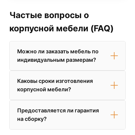
Частые вопросы о
корпусной мебели (FAQ)
Можно ли заказать мебель по
индивидуальным размерам?
Да, большинство салонов (например, Mr.
Каковы сроки изготовления
Doors, Aristo, BestMeBel) предлагают
корпусной мебели?
услуги по изготовлению мебели по
индивидуальным чертежам. Вы можете
Готовые модульные системы от брендов
выбрать не только размеры, но и
Предоставляется ли гарантия
Нонтон или Любимый дом могут быть
материалы, фурнитуру и дизайн фасадов.
на сборку?
доставлены в течение 3-5 дней.
Индивидуальные заказы со сложными