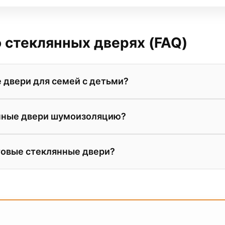
 стеклянных дверях (FAQ)
 двери для семей с детьми?
 представлены двери только из закаленного стекла или
нные двери шумоизоляцию?
е сложно, но даже при сильном ударе оно либо рассып
енке.
ти самого стекла и использования качественных уплот
товые стеклянные двери?
ри не уступают по звукоизоляции дверям из МДФ. Оп
stet.
пропускают до 80% света, но полностью скрывают дета
эты. Это делает их отличным выбором для спален и га