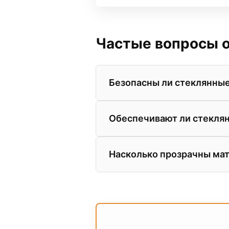
Частые вопросы о
Безопасны ли стеклянные
Абсолютно. В наших салонах
Обеспечивают ли стекля
Разбить такое стекло крайн
крошку, либо остается на пл
Да. За счет высокой плотнос
Насколько прозрачны ма
современные стеклянные две
можете на стендах в салоне E
Матовые стекла (сатинато) 
видны только размытые силу