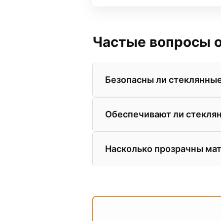
Частые вопросы о
Безопасны ли стеклянные
Абсолютно. В наших салонах
Обеспечивают ли стекля
Разбить такое стекло крайн
крошку, либо остается на пл
Да. За счет высокой плотнос
Насколько прозрачны ма
современные стеклянные две
можете на стендах в салоне E
Матовые стекла (сатинато) 
видны только размытые силу