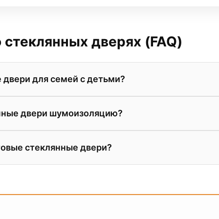
 стеклянных дверях (FAQ)
 двери для семей с детьми?
 представлены двери только из закаленного стекла или
нные двери шумоизоляцию?
е сложно, но даже при сильном ударе оно либо рассып
енке.
ти самого стекла и использования качественных уплот
товые стеклянные двери?
ри не уступают по звукоизоляции дверям из МДФ. Оп
stet.
пропускают до 80% света, но полностью скрывают дета
эты. Это делает их отличным выбором для спален и га