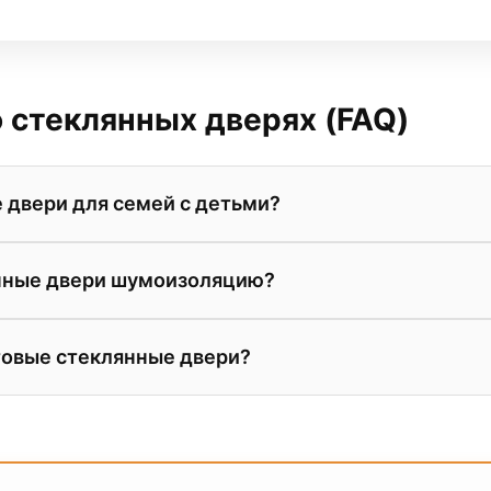
 стеклянных дверях (FAQ)
 двери для семей с детьми?
 представлены двери только из закаленного стекла или
нные двери шумоизоляцию?
е сложно, но даже при сильном ударе оно либо рассып
енке.
ти самого стекла и использования качественных уплот
товые стеклянные двери?
ри не уступают по звукоизоляции дверям из МДФ. Оп
stet.
пропускают до 80% света, но полностью скрывают дета
эты. Это делает их отличным выбором для спален и га