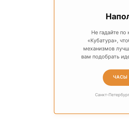
Напол
Не гадайте по
«Кубатура», чт
механизмов лучши
вам подобрать ид
ЧАСЫ 
Санкт-Петербург,