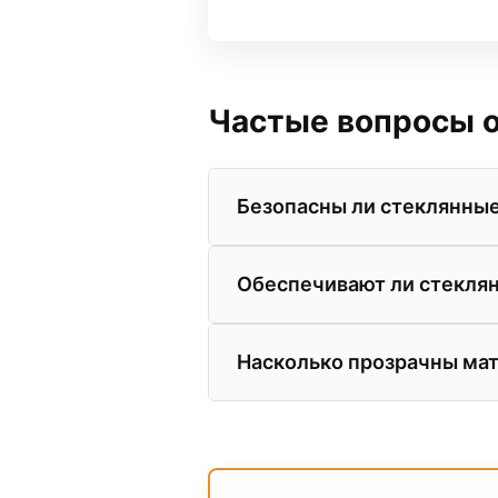
Частые вопросы о
Безопасны ли стеклянные
Абсолютно. В наших салонах
Обеспечивают ли стекля
Разбить такое стекло крайн
крошку, либо остается на пл
Да. За счет высокой плотнос
Насколько прозрачны ма
современные стеклянные две
можете на стендах в салоне E
Матовые стекла (сатинато) 
видны только размытые силу