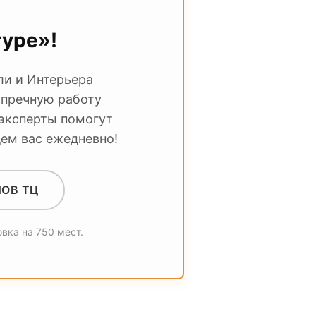
туре»!
ли и Интерьера
упречную работу
 эксперты помогут
ем вас ежедневно!
ОВ ТЦ
овка на 750 мест.