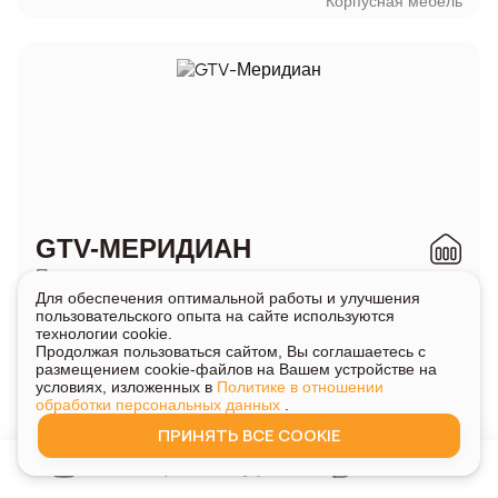
Корпусная мебель
GTV-МЕРИДИАН
Представлен в магазинах
Корпусная мебель
Для обеспечения оптимальной работы и улучшения
Дуэт
/
Форест Грант
Свет и электротовары
пользовательского опыта на сайте используются
технологии cookie.
Продолжая пользоваться сайтом, Вы соглашаетесь с
размещением cookie-файлов на Вашем устройстве на
условиях, изложенных в
Политике в отношении
обработки персональных данных
.
H
ПРИНЯТЬ ВСЕ COOKIE